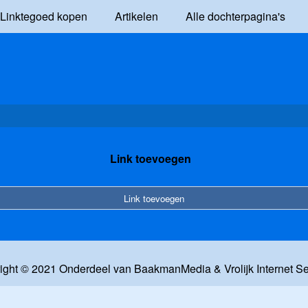
Linktegoed kopen
Artikelen
Alle dochterpagina's
Link toevoegen
Link toevoegen
ight © 2021 Onderdeel van
BaakmanMedia
&
Vrolijk Internet S